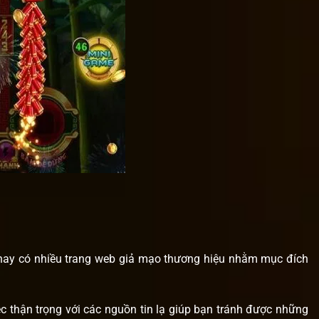
n nay có nhiều trang web giả mạo thương hiệu nhằm mục đích
 thận trọng với các nguồn tin lạ giúp bạn tránh được những