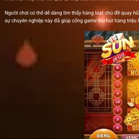
Người chơi có thể dễ dàng tìm thấy hàng loạt chủ đề quay hũ
sự chuyên nghiệp này đã giúp cổng game thu hút hàng triệu l