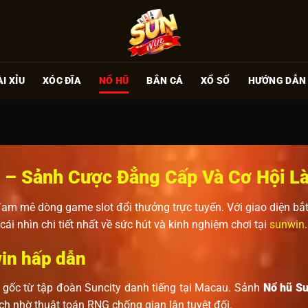
ÀI XỈU
XÓC ĐĨA
NỔ HŨ
BẮN CÁ
XỔ SỐ
HƯỚNG DẪN
 – Sảnh Cược Đẳng Cấp Và Cơ Hội L
 đam mê dòng game slot đổi thưởng trực tuyến. Với giao diện 
p cái nhìn chi tiết nhất về sức hút và kinh nghiệm chơi tại
sunwin
.
in hấp dẫn
 gốc từ tập đoàn Suncity danh tiếng tại Macau. Sảnh
Nổ hũ S
ch nhờ thuật toán RNG chống gian lận tuyệt đối.