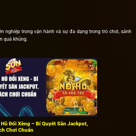
n nghiệp trong vận hành và sự đa dạng trong trò chơi, sảnh
ận quà khủng.
 Hũ Đổi Xèng – Bí Quyết Săn Jackpot,
ch Chơi Chuẩn