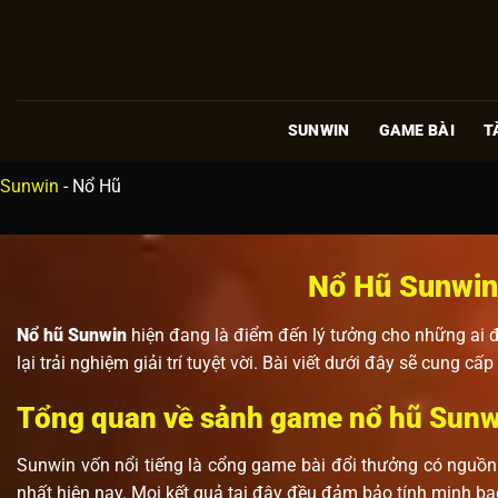
Bỏ
qua
nội
dung
SUNWIN
GAME BÀI
T
Sunwin
-
Nổ Hũ
Nổ Hũ Sunwin
Nổ hũ Sunwin
hiện đang là điểm đến lý tưởng cho những ai
lại trải nghiệm giải trí tuyệt vời. Bài viết dưới đây sẽ cung cấ
Tổng quan về sảnh game nổ hũ Sunw
Sunwin vốn nổi tiếng là cổng game bài đổi thưởng có nguồn
nhất hiện nay. Mọi kết quả tại đây đều đảm bảo tính minh bạ