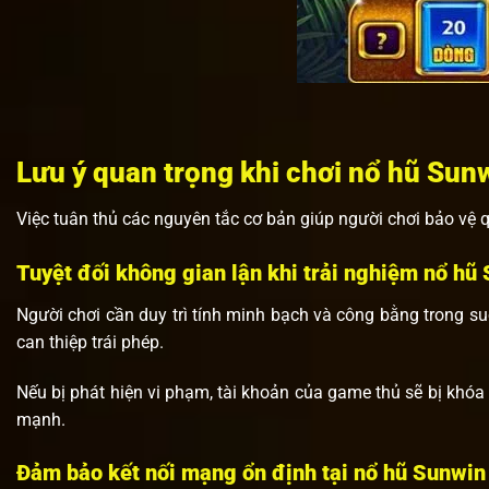
Lưu ý quan trọng khi chơi nổ hũ Su
Việc tuân thủ các nguyên tắc cơ bản giúp người chơi bảo vệ quy
Tuyệt đối không gian lận khi trải nghiệm nổ hũ
Người chơi cần duy trì tính minh bạch và công bằng trong 
can thiệp trái phép.
Nếu bị phát hiện vi phạm, tài khoản của game thủ sẽ bị khóa
mạnh.
Đảm bảo kết nối mạng ổn định tại nổ hũ Sunwin