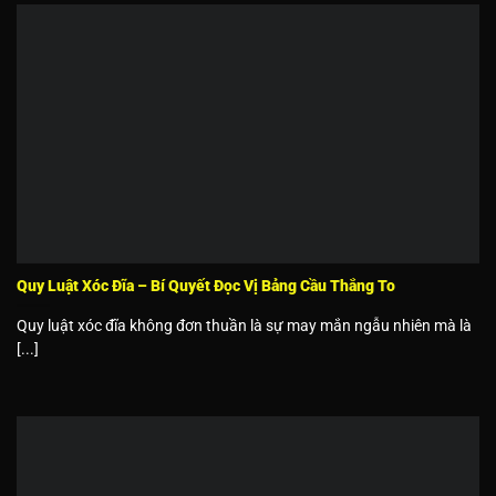
Quy Luật Xóc Đĩa – Bí Quyết Đọc Vị Bảng Cầu Thắng To
Quy luật xóc đĩa không đơn thuần là sự may mắn ngẫu nhiên mà là
[...]