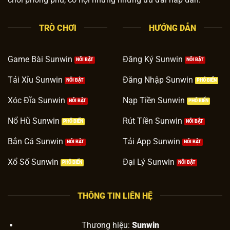
TRÒ CHƠI
HƯỚNG DẪN
Game Bài Sunwin
Đăng Ký Sunwin
Tải Xỉu Sunwin
Đăng Nhập Sunwin
Xóc Đĩa Sunwin
Nạp Tiền Sunwin
Nổ Hũ Sunwin
Rút Tiền Sunwin
Bắn Cá Sunwin
Tải App Sunwin
Xổ Số Sunwin
Đại Lý Sunwin
THÔNG TIN LIÊN HỆ
Thương hiệu:
Sunwin