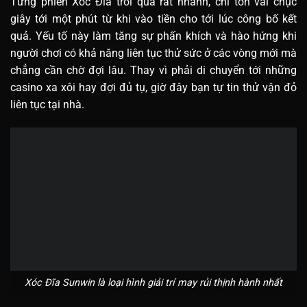
Từng phiên Xóc Đĩa trôi qua rất nhanh, chỉ tốn vài chục
giây tới một phút từ khi vào tiền cho tới lúc công bố kết
quả. Yếu tố này làm tăng sự phấn khích và hào hứng khi
người chơi có khả năng liên tục thử sức ở các vòng mới mà
chẳng cần chờ đợi lâu. Thay vì phải di chuyển tới những
casino xa xôi hay đợi đủ tụ, giờ đây bạn tự tin thử vận đỏ
liên tục tại nhà.
Xóc Đĩa Sunwin là loại hình giải trí may rủi thịnh hành nhất