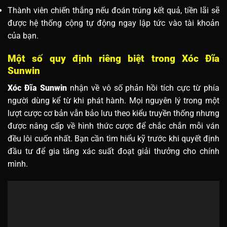
Thành viên chiến thắng nếu đoán trúng kết quả, tiền lãi sẽ
được hệ thống cộng tự động ngay lập tức vào tài khoản
của bạn.
Một số quy định riêng biệt trong Xóc Đĩa
Sunwin
Xóc Đĩa Sunwin
nhận về vô số phản hồi tích cực từ phía
người dùng kể từ khi phát hành. Mọi nguyên lý trong một
lượt cược cơ bản vẫn bảo lưu theo kiểu truyền thống nhưng
được nâng cấp về hình thức cược để chắc chắn mỗi ván
đều lôi cuốn nhất. Bạn cần tìm hiểu kỹ trước khi quyết định
đầu tư để gia tăng xác suất đoạt giải thưởng cho chính
mình.