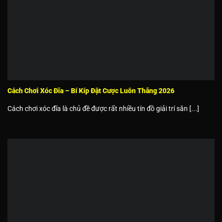
Cách Chơi Xóc Đĩa – Bí Kíp Đặt Cược Luôn Thắng 2026
Cách chơi xóc đĩa là chủ đề được rất nhiều tín đồ giải trí săn [...]