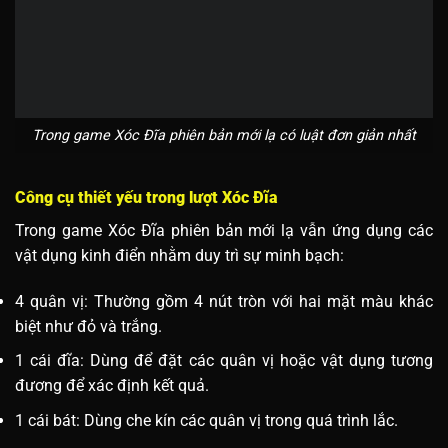
Trong game Xóc Đĩa phiên bản mới lạ có luật đơn giản nhất
Công cụ thiết yếu trong lượt Xóc Đĩa
Trong game Xóc Đĩa phiên bản mới lạ vẫn ứng dụng các
vật dụng kinh điển nhằm duy trì sự minh bạch:
4 quân vị: Thường gồm 4 nút tròn với hai mặt màu khác
biệt như đỏ và trắng.
1 cái đĩa: Dùng để đặt các quân vị hoặc vật dụng tương
đương để xác định kết quả.
1 cái bát: Dùng che kín các quân vị trong quá trình lắc.