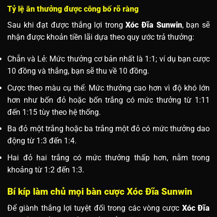
Tỷ lệ ăn thưởng được công bố rõ ràng
Sau khi đạt được thắng lợi trong
Xóc Đĩa Sunwin
, bạn sẽ
nhận được khoản tiền lãi dựa theo quy ước trả thưởng:
Chẵn và Lẻ: Mức thưởng cơ bản nhất là 1:1; ví dụ bạn cược
10 đồng và thắng, bạn sẽ thu về 10 đồng.
Cược theo màu cụ thể: Mức thưởng cao hơn vì độ khó lớn
hơn như bốn đỏ hoặc bốn trắng có mức thưởng từ 1:11
đến 1:15 tùy theo hệ thống.
Ba đỏ một trắng hoặc ba trắng một đỏ có mức thưởng dao
động từ 1:3 đến 1:4.
Hai đỏ hai trắng có mức thưởng thấp hơn, nằm trong
khoảng từ 1:2 đến 1:3.
Bí kíp làm chủ mọi bàn cược Xóc Đĩa Sunwin
Để giành thắng lợi tuyệt đối trong các vòng cược
Xóc Đĩa