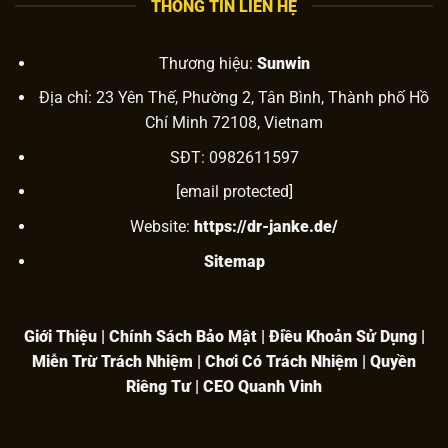
THÔNG TIN LIÊN HỆ
Thương hiệu:
Sunwin
Địa chỉ: 23 Yên Thế, Phường 2, Tân Bình, Thành phố Hồ
Chí Minh 72108, Vietnam
SĐT: 0982611597
[email protected]
Website:
https://dr-janke.de/
Sitemap
Giới Thiệu
|
Chính Sách Bảo Mật
|
Điều Khoản Sử Dụng
|
Miễn Trừ Trách Nhiệm
|
Chơi Có Trách Nhiệm
|
Quyền
Riêng Tư
|
CEO Quanh Vinh