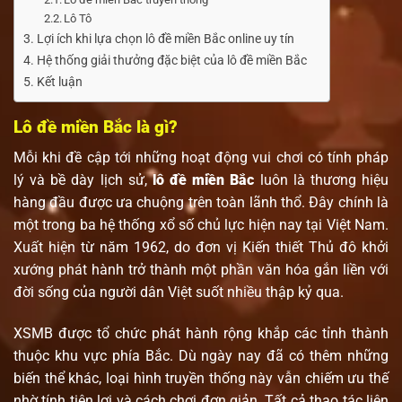
Lô Tô
Lợi ích khi lựa chọn lô đề miền Bắc online uy tín
Hệ thống giải thưởng đặc biệt của lô đề miền Bắc
Kết luận
Lô đề miền Bắc là gì?
Mỗi khi đề cập tới những hoạt động vui chơi có tính pháp
lý và bề dày lịch sử,
lô đề miền Bắc
luôn là thương hiệu
hàng đầu được ưa chuộng trên toàn lãnh thổ. Đây chính là
một trong ba hệ thống xổ số chủ lực hiện nay tại Việt Nam.
Xuất hiện từ năm 1962, do đơn vị Kiến thiết Thủ đô khởi
xướng phát hành trở thành một phần văn hóa gắn liền với
đời sống của người dân Việt suốt nhiều thập kỷ qua.
XSMB được tổ chức phát hành rộng khắp các tỉnh thành
thuộc khu vực phía Bắc. Dù ngày nay đã có thêm những
biến thể khác, loại hình truyền thống này vẫn chiếm ưu thế
nhờ tính tiện lợi và cách chơi đơn giản. Tất cả thao tác liên