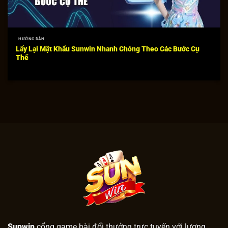
HƯỚNG DẪN
Lấy Lại Mật Khẩu Sunwin Nhanh Chóng Theo Các Bước Cụ
Thể
Sunwin
cổng game bài đổi thưởng trực tuyến với lượng