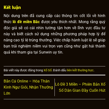
Kết luận
Nội dung trên đã cung cấp các thông tin cốt lõi về hình
thức
lô đề miền Bắc
được yêu thích nhất. Mong rằng quý
độc giả sẽ có cái nhìn tường tận hơn về lĩnh vực đầu tư
này và biết cách sử dụng những phương pháp hợp lý để
nâng cao tỷ lệ trúng thưởng. Việc chấp hành luật lệ sẽ giúp
bạn trải nghiệm niềm vui trọn vẹn cũng như gặt hái thành
quả khi tham gia tại Sunwin uy tín.
Bài viết này được đăng trong
Xổ Số
. Đánh dấu
liên kết thường trực
.
Bắn Cá Online – Hóa Thân
Lô Đề 3 Miền – Phiên Bản Xổ
Kình Ngư Giỏi, Nhận Thưởng
Số Dân Gian Đầy Cuốn Hút
Lớn