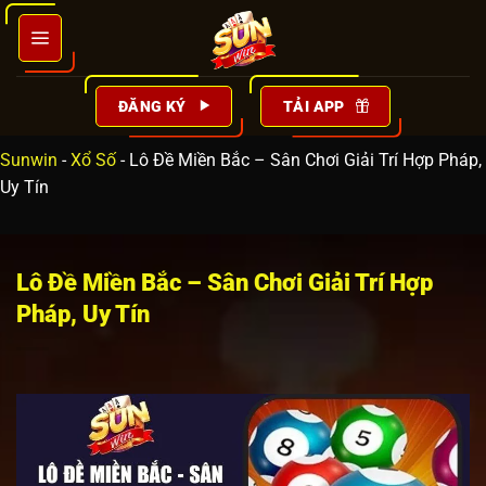
Bỏ
qua
nội
dung
ĐĂNG KÝ
TẢI APP
Sunwin
-
Xổ Số
-
Lô Đề Miền Bắc – Sân Chơi Giải Trí Hợp Pháp,
Uy Tín
Lô Đề Miền Bắc – Sân Chơi Giải Trí Hợp
Pháp, Uy Tín