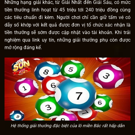
Những hạng giải khác, từ Giải Nhất đến Giải Sáu, có mức
tiền thưởng linh hoạt từ 45 triệu tới 240 triệu đồng cùng
các tiêu chuẩn đi kèm. Người chơi chỉ cần giữ tấm vé có
dãy số khớp với kết quả được đơn vị tổ chức xác nhận là
tiền thưởng sẽ sớm được cập nhật vào tài khoản. Khi trải
nghiệm qua link uy tín, những giải thưởng phụ còn được
mở rộng đáng kể.
Hệ thống giải thưởng đặc biệt của lô miền Bắc rất hấp dẫn