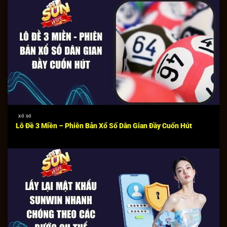
XỔ SỐ
Lô Đề 3 Miền – Phiên Bản Xổ Số Dân Gian Đầy Cuốn Hút