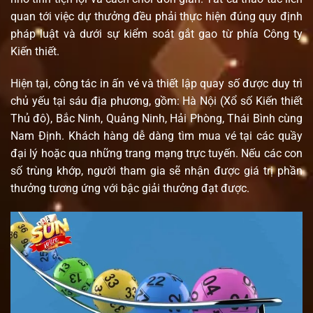
quan tới việc dự thưởng đều phải thực hiện đúng quy định
pháp luật và dưới sự kiểm soát gắt gao từ phía Công ty
Kiến thiết.
Hiện tại, công tác in ấn vé và thiết lập quay số được duy trì
chủ yếu tại sáu địa phương, gồm: Hà Nội (Xổ số Kiến thiết
Thủ đô), Bắc Ninh, Quảng Ninh, Hải Phòng, Thái Bình cùng
Nam Định. Khách hàng dễ dàng tìm mua vé tại các quầy
đại lý hoặc qua những trang mạng trực tuyến. Nếu các con
số trùng khớp, người tham gia sẽ nhận được giá trị phần
thưởng tương ứng với bậc giải thưởng đạt được.