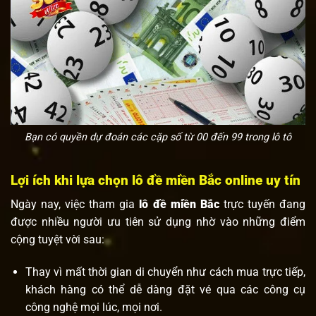
Bạn có quyền dự đoán các cặp số từ 00 đến 99 trong lô tô
Lợi ích khi lựa chọn lô đề miền Bắc online uy tín
Ngày nay, việc tham gia
lô đề miền Bắc
trực tuyến đang
được nhiều người ưu tiên sử dụng nhờ vào những điểm
cộng tuyệt vời sau:
Thay vì mất thời gian di chuyển như cách mua trực tiếp,
khách hàng có thể dễ dàng đặt vé qua các công cụ
công nghệ mọi lúc, mọi nơi.