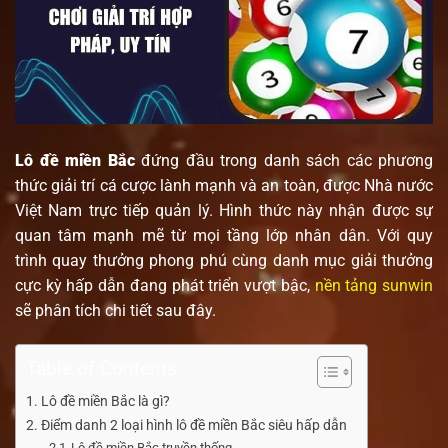
Lô đề miền Bắc
đứng đầu trong danh sách các phương
thức giải trí cá cược lành mạnh và an toàn, được Nhà nước
Việt Nam trực tiếp quản lý. Hình thức này nhận được sự
quan tâm mạnh mẽ từ mọi tầng lớp nhân dân. Với quy
trình quay thưởng phong phú cùng danh mục giải thưởng
cực kỳ hấp dẫn đang phát triển vượt bậc,
nền tảng sunwin
sẽ phân tích chi tiết sau đây.
Table of Contents
Lô đề miền Bắc là gì?
Điểm danh 2 loại hình lô đề miền Bắc siêu hấp dẫn
Lô đề miền Bắc truyền thống